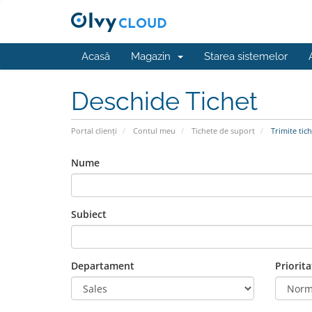
Acasă
Magazin
Starea sistemelor
Deschide Tichet
Portal clienți
Contul meu
Tichete de suport
Trimite tich
Nume
Subiect
Departament
Priorita