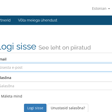
Estonian
rtnerid
Võta meiega ühendust
Logi sisse
See leht on piiratud
mail
lasõna
Mäleta mind
Unustasid salasõna?