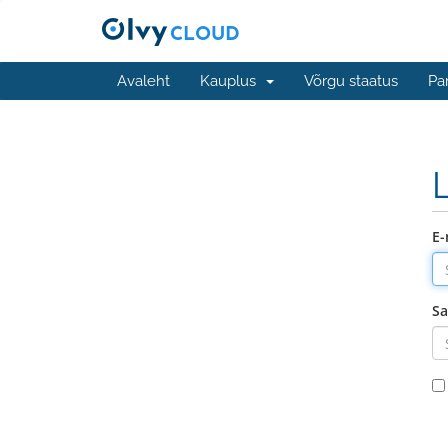
Avaleht
Kauplus
Võrgu staatus
Pa
E-
Sa