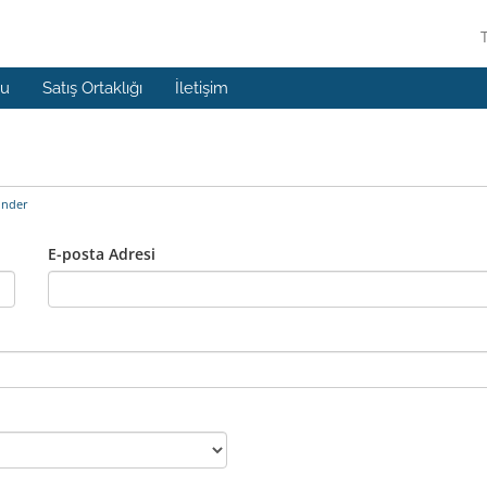
mu
Satış Ortaklığı
İletişim
önder
E-posta Adresi