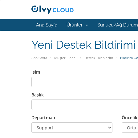
Ana Sayfa
Ürünler
Sunucu/Ağ Duru
Yeni Destek Bildirimi
Ana Sayfa
Müşteri Paneli
Destek Taleplerim
Bildirim G
İsim
Başlık
Departman
Öncelik