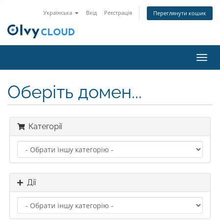
Українська
Вхід
Реєстрація
Переглянути кошик
Пере
наві
Оберіть домен...
Категорії
Дії